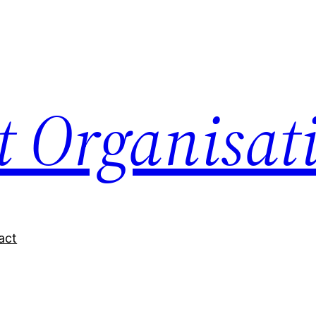
nt Organisat
act