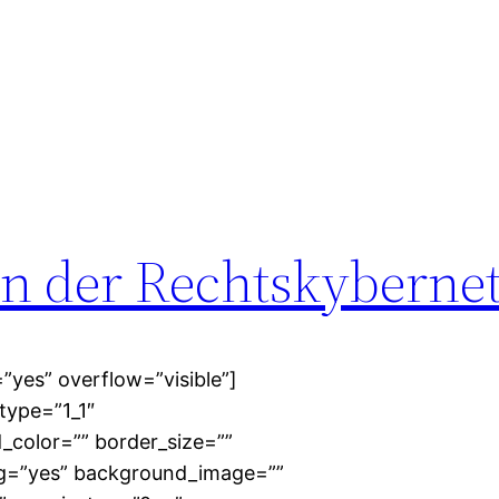
rn der Rechtskybernet
”yes” overflow=”visible”]
type=”1_1″
_color=”” border_size=””
ing=”yes” background_image=””