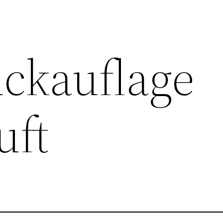
uckauflage
uft