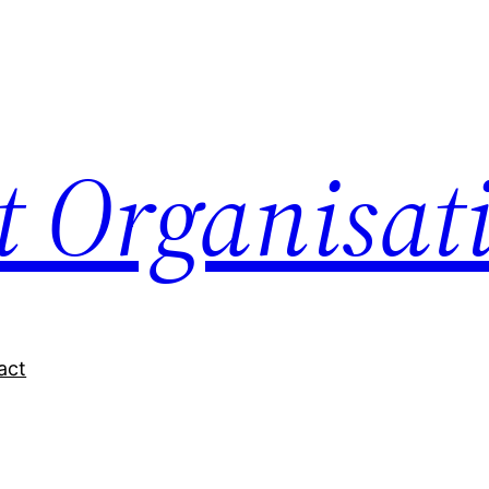
nt Organisat
act