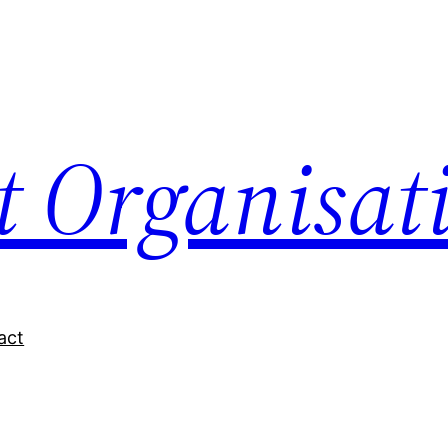
nt Organisat
act