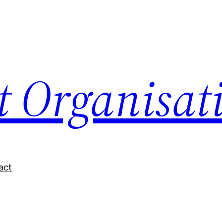
nt Organisat
act